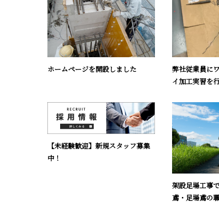
ホームページを開設しました
弊社従業員に
イ加工実習を
【未経験歓迎】新規スタッフ募集
中！
架設足場工事
鳶・足場鳶の